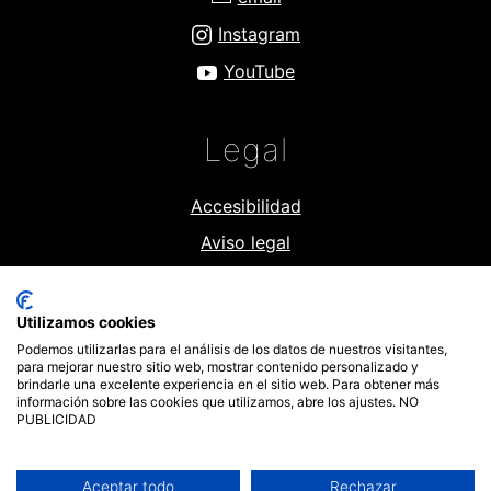
Instagram
YouTube
Legal
Accesibilidad
Aviso legal
Política de Cookies
Política de privacidad
Utilizamos cookies
Podemos utilizarlas para el análisis de los datos de nuestros visitantes,
para mejorar nuestro sitio web, mostrar contenido personalizado y
brindarle una excelente experiencia en el sitio web. Para obtener más
información sobre las cookies que utilizamos, abre los ajustes. NO
©
2026
ALCOLOR. Todos los derechos reservados.
PUBLICIDAD
Web creada por ♥
Exprime Creatividad
.
Aceptar todo
Rechazar