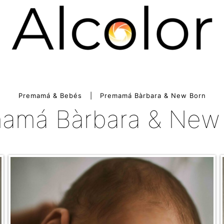
Premamá & Bebés
Premamá Bàrbara & New Born
amá Bàrbara & New